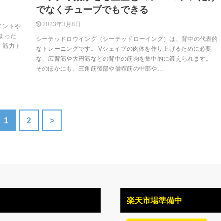
でなくチューブでもできる
2023年3月8日
イントや
まった
シーテッドロウイング（シーテッドローイング）は、背中の代表的
。筋力ト
なトレーニングです。 Vシェイプの肉体を作り上げるために必要
な、広背筋や大円筋などの背中の筋肉を集中的に鍛えられます。
そのほかにも、三角筋後部や僧帽筋の中部や…
1
2
>
楽天市場準備中