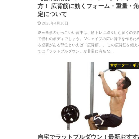
方！ 広背筋に効くフォーム・重量・
定について
2023年4月16日
逆三角形のかっこいい背中は、筋トレに取り組む多くの男
て憧れのボディでしょう。 Vシェイプの広い背中を作るた
る必要がある部位といえば「広背筋」。 この広背筋を鍛え
では「ラットプルダウン」が非常に有名な…
サポーター・ギ
自宅でラットプルダウン！最新おすす