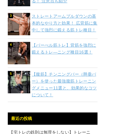
る！ 注意点も紹介
ストレートアームプルダウンの基
本的なやり方と効果！ 広背筋に集
中して強烈に鍛える筋トレ種目！
【バーべル筋トレ】背筋を強烈に
鍛えるトレ―ニング種目16選！
【腹筋】チンニングバー（懸垂バ
ー）を使った最強腹筋トレーニン
グメニュー11選と、効果的なコツ
について！
最近の投稿
【宅トレの鉄則は無理をしない】トレーニ