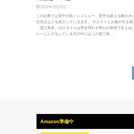
2022年2月24日
この記事では背中の筋トレメニュー、背中を鍛える際のポ
注意点などを紹介していきます。 ウエストとお腹が引き締
「逆三角形」のスタイルは男女問わず憧れの体型ですよね
レーニングをしている方の中にはこの逆三角…
Amazon準備中