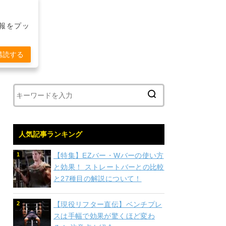
報をプッ
購読する
人気記事ランキング
【特集】EZバー・Wバーの使い方
と効果！ ストレートバーとの比較
と27種目の解説について！
【現役リフター直伝】ベンチプレ
スは手幅で効果が驚くほど変わ