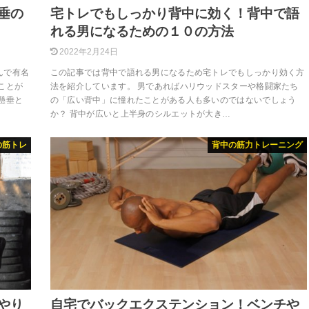
垂の
宅トレでもしっかり背中に効く！背中で語
れる男になるための１０の方法
2022年2月24日
んで有名
この記事では背中で語れる男になるため宅トレでもしっかり効く方
ことが
法を紹介しています。 男であればハリウッドスターや格闘家たち
懸垂と
の「広い背中」に憧れたことがある人も多いのではないでしょう
か？ 背中が広いと上半身のシルエットが大き…
の筋トレ
背中の筋力トレーニング
やり
自宅でバックエクステンション！ベンチや