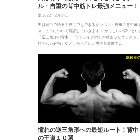
ル・自重の背中筋トレ最強メニュー！
2022年2月24日
男は背中で語る！自宅でもできるダンベル・自重の背中筋
メニューについて解説していきます！ かっこいい背中とい
「逆三角形の背中」「Vシェイプの引き締まったウェスト
頼もしい肩幅」など、かっこいい男性を象徴す…
部位別
憧れの逆三角形への最短ルート！背中
の王道１０選