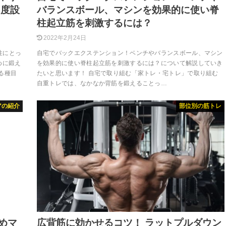
角度設
バランスボール、マシンを効果的に使い脊
柱起立筋を刺激するには？
2022年2月24日
性にとっ
自宅でバックエクステンション！ベンチやバランスボール、マシン
めに鍛え
を効果的に使い脊柱起立筋を刺激するには？について解説していき
る種目
たいと思います！ 自宅で取り組む「家トレ・宅トレ」で取り組む
自重トレでは、なかなか背筋を鍛えることっ…
アの紹介
部位別の筋トレ
めマ
広背筋に効かせるコツ！ ラットプルダウン