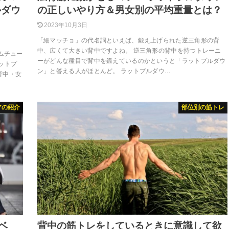
ルダウ
の正しいやり方＆男女別の平均重量とは？
2023年10月3日
「細マッチョ」の代名詞といえば、鍛え上げられた逆三角形の背
中、広くて大きい背中ですよね。 逆三角形の背中を持つトレーニ
ムチュー
ーがどんな種目で背中を鍛えているのかというと「ラットプルダウ
ットプ
ン」と答える人がほとんど。 ラットプルダウ…
背中・女
アの紹介
部位別の筋トレ
ベ
背中の筋トレをしているときに意識して欲