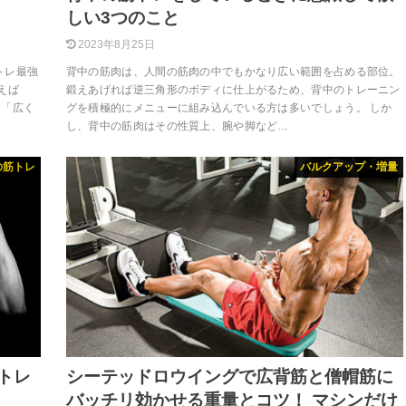
しい3つのこと
2023年8月25日
トレ最強
背中の筋肉は、人間の筋肉の中でもかなり広い範囲を占める部位。
えば
鍛えあげれば逆三角形のボディに仕上がるため、背中のトレーニン
」「広く
グを積極的にメニューに組み込んでいる方は多いでしょう。 しか
し、背中の筋肉はその性質上、腕や脚など…
の筋トレ
バルクアップ・増量
トレ
シーテッドロウイングで広背筋と僧帽筋に
バッチリ効かせる重量とコツ！ マシンだけ