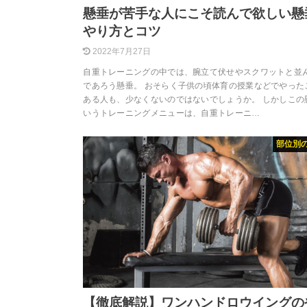
懸垂が苦手な人にこそ読んで欲しい懸
やり方とコツ
2022年7月27日
自重トレーニングの中では、腕立て伏せやスクワットと並
であろう懸垂。 おそらく子供の頃体育の授業などでやった
ある人も、少なくないのではないでしょうか。 しかしこの
いうトレーニングメニューは、自重トレーニ…
部位別
【徹底解説】ワンハンドロウイングの