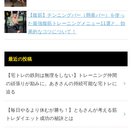
【腹筋】チンニングバー（懸垂バー）を使っ
た最強腹筋トレーニングメニュー11選と、効
果的なコツについて！
最近の投稿
【宅トレの鉄則は無理をしない】トレーニング仲間
の頑張りが励みに。あきさんの持続可能な宅トレに
迫る
【毎日やるより休むが勝ち！】ともさんが考える筋
トレダイエット成功の秘訣とは