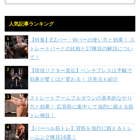
人気記事ランキング
【特集】EZバー・Wバーの使い方と効果！ ス
トレートバーとの比較と27種目の解説につい
て！
【現役リフター直伝】ベンチプレスは手幅で
効果が驚くほど変わる！ 注意点も紹介
ストレートアームプルダウンの基本的なやり
方と効果！ 広背筋に集中して強烈に鍛える筋
トレ種目！
【バーべル筋トレ】背筋を強烈に鍛えるトレ
―ニング種目16選！