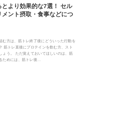
とより効果的な7選！ セル
リメント摂取・食事などにつ
組む方は、筋トレ終了後にどういった行動を
？ 筋トレ直後にプロテインを飲む方、スト
しょう。 ただ覚えておいてほしいのは、筋
るためには、筋トレ後…