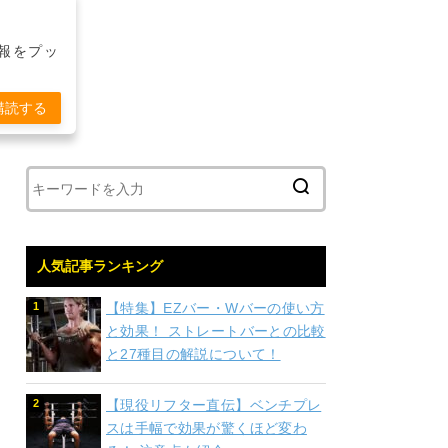
報をプッ
購読する
人気記事ランキング
【特集】EZバー・Wバーの使い方
と効果！ ストレートバーとの比較
と27種目の解説について！
【現役リフター直伝】ベンチプレ
スは手幅で効果が驚くほど変わ