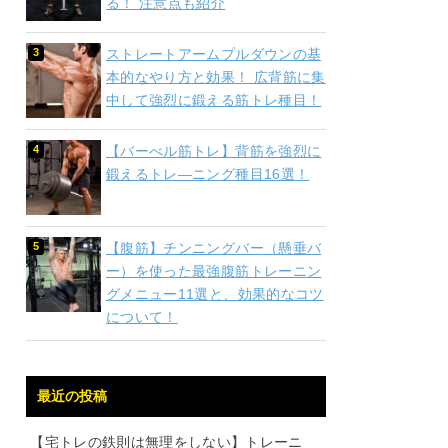
る！ 注意点も紹介
ストレートアームプルダウンの基
本的なやり方と効果！ 広背筋に集
中して強烈に鍛える筋トレ種目！
【バーべル筋トレ】背筋を強烈に
鍛えるトレ―ニング種目16選！
【腹筋】チンニングバー（懸垂バ
ー）を使った最強腹筋トレーニン
グメニュー11選と、効果的なコツ
について！
最近の投稿
【宅トレの鉄則は無理をしない】トレーニ