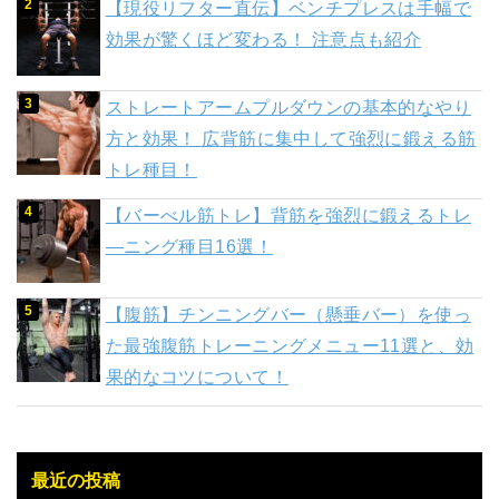
【現役リフター直伝】ベンチプレスは手幅で
効果が驚くほど変わる！ 注意点も紹介
ストレートアームプルダウンの基本的なやり
方と効果！ 広背筋に集中して強烈に鍛える筋
トレ種目！
【バーべル筋トレ】背筋を強烈に鍛えるトレ
―ニング種目16選！
【腹筋】チンニングバー（懸垂バー）を使っ
た最強腹筋トレーニングメニュー11選と、効
果的なコツについて！
最近の投稿