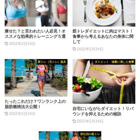
痩せた？と言われたい人必見！オ
筋トレダイエットに肉はマスト！
ススメな効果的トレーニング５選
食事から考えるあなたの身体に関
して
2022年2月24日
2022年2月24日
家トレ（宅トレ）器具
ダイエット・減量に適した食事
たったこれだけ？ワンランク上の
脂肪燃焼法大公開！
自宅にいながらダイエット！リバ
ウンドを抑えるための秘訣
2022年2月24日
2022年2月24日
部位別の筋トレ