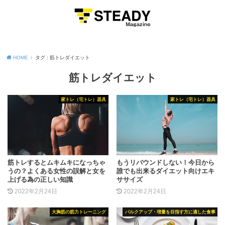
MENU
HOME
タグ : 筋トレダイエット
筋トレダイエット
家トレ（宅トレ）器具
家トレ（宅トレ）器具
筋トレするとムキムキになっちゃ
もうリバウンドしない！今日から
うの？よくある女性の誤解と女を
誰でも出来るダイエット向けエキ
上げる為の正しい知識
ササイズ
2022年2月24日
2022年2月24日
大胸筋の筋力トレーニング
バルクアップ・増量を目指す方に適した食事