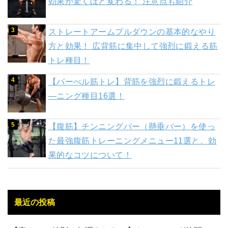
効果が驚くほど変わる！ 注意点も紹介
ストレートアームプルダウンの基本的なやり
方と効果！ 広背筋に集中して強烈に鍛える筋
トレ種目！
【バーべル筋トレ】背筋を強烈に鍛えるトレ
―ニング種目16選！
【腹筋】チンニングバー（懸垂バー）を使っ
た最強腹筋トレーニングメニュー11選と、効
果的なコツについて！
最近の投稿