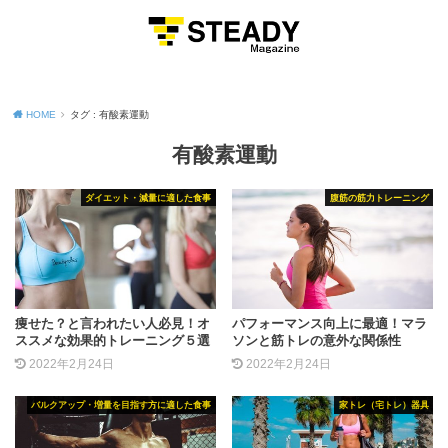
MENU
HOME
タグ : 有酸素運動
有酸素運動
ダイエット・減量に適した食事
腹筋の筋力トレーニング
痩せた？と言われたい人必見！オ
パフォーマンス向上に最適！マラ
ススメな効果的トレーニング５選
ソンと筋トレの意外な関係性
2022年2月24日
2022年2月24日
バルクアップ・増量を目指す方に適した食事
家トレ（宅トレ）器具