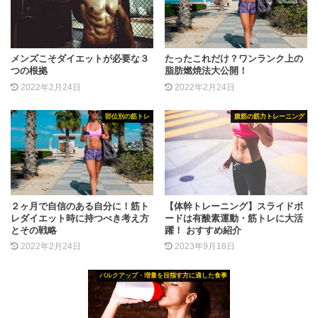
メンズこそダイエットが必要な３
たったこれだけ？ワンランク上の
つの根拠
脂肪燃焼法大公開！
2022年2月24日
2022年2月24日
部位別の筋トレ
腹筋の筋力トレーニング
２ヶ月で自信のある自分に！筋ト
【体幹トレーニング】スライドボ
レダイエット時に持つべき考え方
ードは有酸素運動・筋トレに大活
とその戦略
躍！ おすすめ紹介
2022年2月24日
2023年9月18日
バルクアップ・増量を目指す方に適した食事