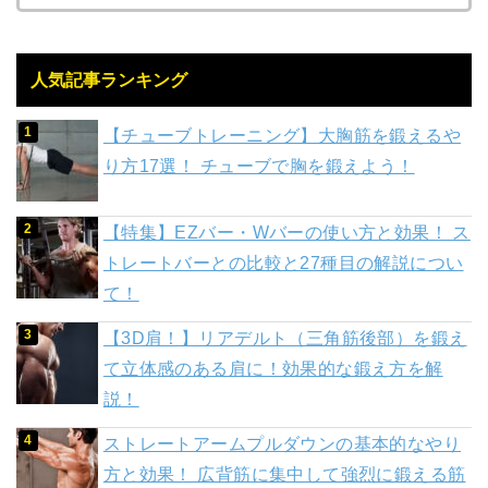
人気記事ランキング
【チューブトレーニング】大胸筋を鍛えるや
り方17選！ チューブで胸を鍛えよう！
【特集】EZバー・Wバーの使い方と効果！ ス
トレートバーとの比較と27種目の解説につい
て！
【3D肩！】リアデルト（三角筋後部）を鍛え
て立体感のある肩に！効果的な鍛え方を解
説！
ストレートアームプルダウンの基本的なやり
方と効果！ 広背筋に集中して強烈に鍛える筋