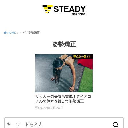
MENU
HOME
タグ : 姿勢矯正
姿勢矯正
部位別の筋トレ
サッカーの長友も実践！ダイアゴ
ナルで体幹を鍛えて姿勢矯正
2022年2月24日