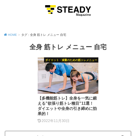
MENU
HOME
タグ : 全身 筋トレ メニュー 自宅
全身 筋トレ メニュー 自宅
ダイエット・減量のための筋トレメニュー
【多機能筋トレ】全身を一気に鍛
える”欲張り筋トレ種目”11選！
ダイエットや全身の引き締めに効
果的！
2022年11月30日