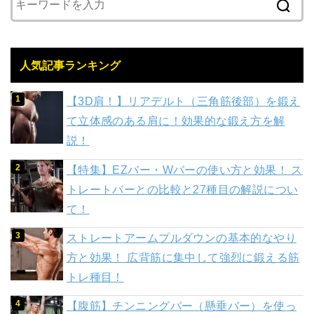
人気記事ランキング
【3D肩！】リアデルト（三角筋後部）を鍛え
て立体感のある肩に！効果的な鍛え方を解
説！
【特集】EZバー・Wバーの使い方と効果！ ス
トレートバーとの比較と27種目の解説につい
て！
ストレートアームプルダウンの基本的なやり
方と効果！ 広背筋に集中して強烈に鍛える筋
トレ種目！
【腹筋】チンニングバー（懸垂バー）を使っ