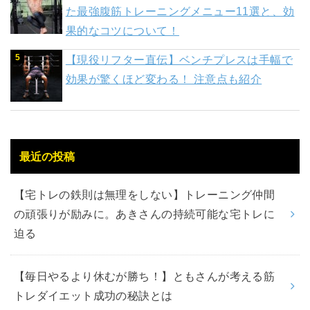
た最強腹筋トレーニングメニュー11選と、効
果的なコツについて！
【現役リフター直伝】ベンチプレスは手幅で
効果が驚くほど変わる！ 注意点も紹介
最近の投稿
【宅トレの鉄則は無理をしない】トレーニング仲間
の頑張りが励みに。あきさんの持続可能な宅トレに
迫る
【毎日やるより休むが勝ち！】ともさんが考える筋
トレダイエット成功の秘訣とは