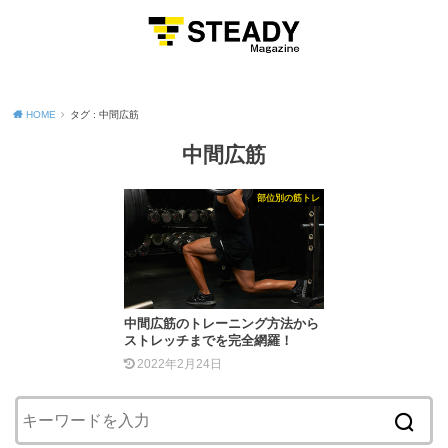
MENU
HOME
タグ : 中間広筋
中間広筋
部位別の筋トレ
中間広筋のトレーニング方法から
ストレッチまでを完全網羅！
2022年2月24日