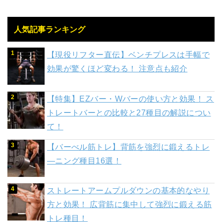
人気記事ランキング
【現役リフター直伝】ベンチプレスは手幅で
効果が驚くほど変わる！ 注意点も紹介
【特集】EZバー・Wバーの使い方と効果！ ス
トレートバーとの比較と27種目の解説につい
て！
【バーべル筋トレ】背筋を強烈に鍛えるトレ
―ニング種目16選！
ストレートアームプルダウンの基本的なやり
方と効果！ 広背筋に集中して強烈に鍛える筋
トレ種目！