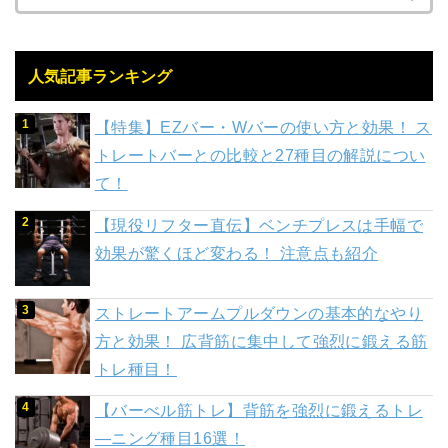
人気記事ランキング
【特集】EZバー・Wバーの使い方と効果！ ス
トレートバーとの比較と27種目の解説につい
て！
【現役リフター直伝】ベンチプレスは手幅で
効果が驚くほど変わる！ 注意点も紹介
ストレートアームプルダウンの基本的なやり
方と効果！ 広背筋に集中して強烈に鍛える筋
トレ種目！
【バーべル筋トレ】背筋を強烈に鍛えるトレ
―ニング種目16選！