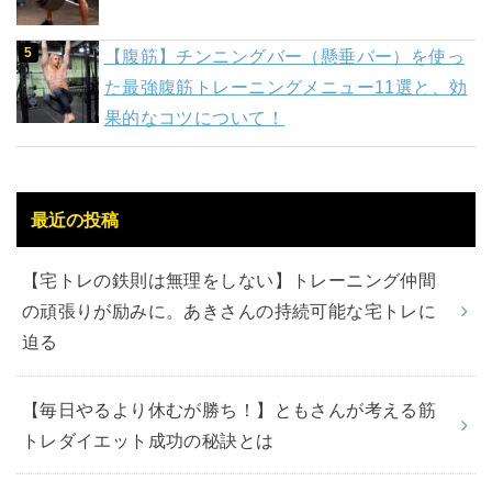
【腹筋】チンニングバー（懸垂バー）を使っ
た最強腹筋トレーニングメニュー11選と、効
果的なコツについて！
最近の投稿
【宅トレの鉄則は無理をしない】トレーニング仲間
の頑張りが励みに。あきさんの持続可能な宅トレに
迫る
【毎日やるより休むが勝ち！】ともさんが考える筋
トレダイエット成功の秘訣とは