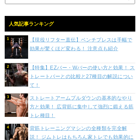
人気記事ランキング
【現役リフター直伝】ベンチプレスは手幅で
効果が驚くほど変わる！ 注意点も紹介
【特集】EZバー・Wバーの使い方と効果！ ス
トレートバーとの比較と27種目の解説につい
て！
ストレートアームプルダウンの基本的なやり
方と効果！ 広背筋に集中して強烈に鍛える筋
トレ種目！
背筋トレーニングマシンの全種類を完全解
説！ ジムトレはもちろん家トレでも効果的に