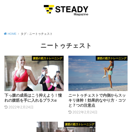
MENU
HOME
タグ : ニートゥチェスト
ニートゥチェスト
腹筋の筋力トレーニング
腹筋の筋力トレーニング
下っ腹の成長はこう抑えよう！憧
ニートゥチェストで内側からスッ
れの腹筋を手に入れるプラスα
キリ体幹！効果的なやり方・コツ
と７つの注意点
2022年2月24日
2022年2月24日
腹筋の筋力トレーニング