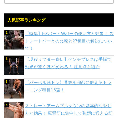
人気記事ランキング
【特集】EZバー・Wバーの使い方と効果！ ス
トレートバーとの比較と27種目の解説につい
て！
【現役リフター直伝】ベンチプレスは手幅で
効果が驚くほど変わる！ 注意点も紹介
【バーべル筋トレ】背筋を強烈に鍛えるトレ
―ニング種目16選！
ストレートアームプルダウンの基本的なやり
方と効果！ 広背筋に集中して強烈に鍛える筋