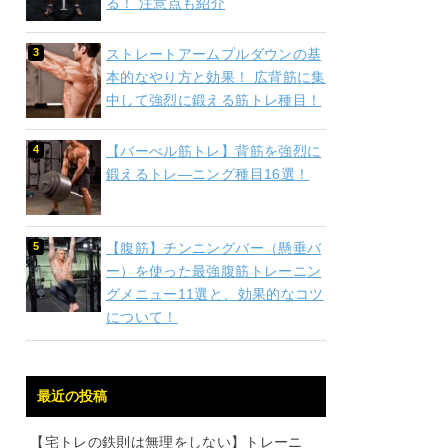
る！ 注意点も紹介
ストレートアームプルダウンの基
本的なやり方と効果！ 広背筋に集
中して強烈に鍛える筋トレ種目！
【バーべル筋トレ】背筋を強烈に
鍛えるトレ―ニング種目16選！
【腹筋】チンニングバー（懸垂バ
ー）を使った最強腹筋トレーニン
グメニュー11選と、効果的なコツ
について！
最近の投稿
【宅トレの鉄則は無理をしない】トレーニ