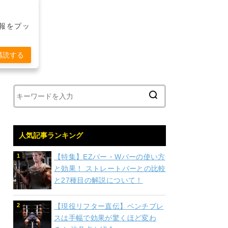
報をプッ
購読する
人気記事ランキング
【特集】EZバー・Wバーの使い方
と効果！ ストレートバーとの比較
と27種目の解説について！
【現役リフター直伝】ベンチプレ
スは手幅で効果が驚くほど変わ