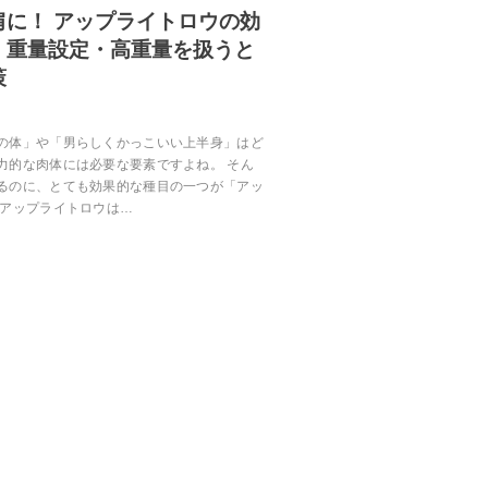
肩に！ アップライトロウの効
・重量設定・高重量を扱うと
策
の体」や「男らしくかっこいい上半身」はど
力的な肉体には必要な要素ですよね。 そん
るのに、とても効果的な種目の一つが「アッ
 アップライトロウは…