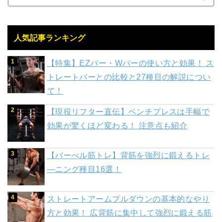
人気記事ランキング
【特集】EZバー・Wバーの使い方と効果！ ス
トレートバーとの比較と27種目の解説につい
て！
【現役リフター直伝】ベンチプレスは手幅で
効果が驚くほど変わる！ 注意点も紹介
【バーべル筋トレ】背筋を強烈に鍛えるトレ
―ニング種目16選！
ストレートアームプルダウンの基本的なやり
方と効果！ 広背筋に集中して強烈に鍛える筋