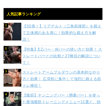
人気記事ランキング
【3D肩！】リアデルト（三角筋後部）を鍛え
て立体感のある肩に！効果的な鍛え方を解
説！
【特集】EZバー・Wバーの使い方と効果！ ス
トレートバーとの比較と27種目の解説につい
て！
ストレートアームプルダウンの基本的なやり
方と効果！ 広背筋に集中して強烈に鍛える筋
トレ種目！
【腹筋】チンニングバー（懸垂バー）を使っ
た最強腹筋トレーニングメニュー11選と、効