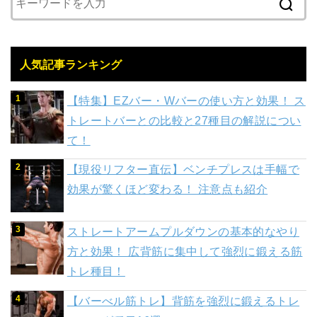
人気記事ランキング
【特集】EZバー・Wバーの使い方と効果！ ス
トレートバーとの比較と27種目の解説につい
て！
【現役リフター直伝】ベンチプレスは手幅で
効果が驚くほど変わる！ 注意点も紹介
ストレートアームプルダウンの基本的なやり
方と効果！ 広背筋に集中して強烈に鍛える筋
トレ種目！
【バーべル筋トレ】背筋を強烈に鍛えるトレ