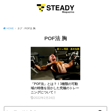
MENU
HOME
タグ : POF法 胸
POF法 胸
筋トレ用語・基本知識
「POF法」とは？！3種類の可動
域の特徴を活かした究極のトレー
ニングについて！
2022年2月24日