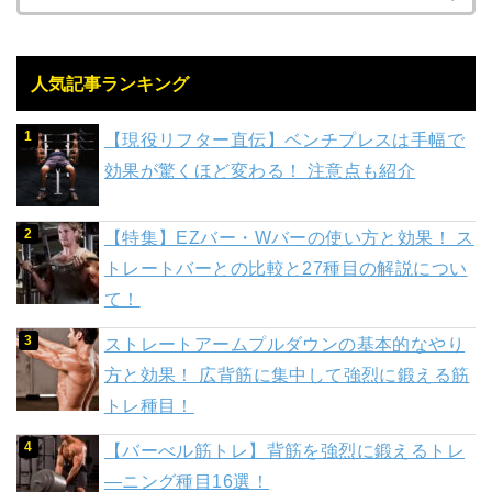
人気記事ランキング
【現役リフター直伝】ベンチプレスは手幅で
効果が驚くほど変わる！ 注意点も紹介
【特集】EZバー・Wバーの使い方と効果！ ス
トレートバーとの比較と27種目の解説につい
て！
ストレートアームプルダウンの基本的なやり
方と効果！ 広背筋に集中して強烈に鍛える筋
トレ種目！
【バーべル筋トレ】背筋を強烈に鍛えるトレ
―ニング種目16選！