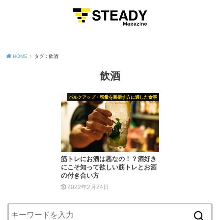
MENU
HOME
タグ : 飲酒
飲酒
バルクアップ・増量を目指す方に適した食事
筋トレにお酒は悪なの！？酒好き
にこそ知って欲しい筋トレとお酒
の付き合い方
2022年2月24日