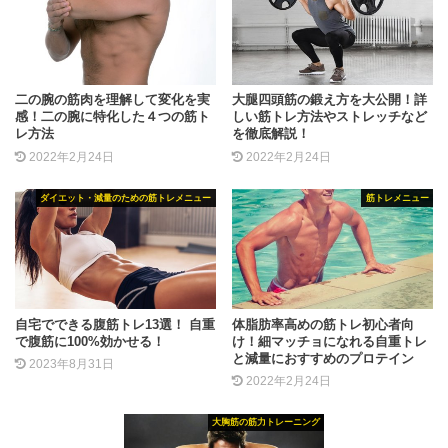
二の腕の筋肉を理解して変化を実
大腿四頭筋の鍛え方を大公開！詳
感！二の腕に特化した４つの筋ト
しい筋トレ方法やストレッチなど
レ方法
を徹底解説！
2022年2月24日
2022年2月24日
ダイエット・減量のための筋トレメニュー
筋トレメニュー
自宅でできる腹筋トレ13選！ 自重
体脂肪率高めの筋トレ初心者向
で腹筋に100%効かせる！
け！細マッチョになれる自重トレ
と減量におすすめのプロテイン
2023年8月31日
2022年2月24日
大胸筋の筋力トレーニング