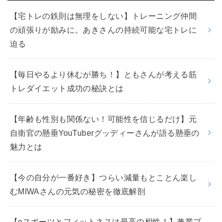
【宅トレの鉄則は無理をしない】トレーニング仲間
の頑張りが励みに。あきさんの持続可能な宅トレに
迫る
【毎日やるより休むが勝ち！】ともさんが考える筋
トレダイエット成功の秘訣とは
【年齢も性別も関係ない！可能性を信じるだけ】元
自衛官の懸垂YouTuberグッディーさんが語る懸垂の
魅力とは
【今の自分が一番好き】つらい減量もとことん楽し
むMIWAさんの元気の秘密を徹底解剖
【eスポーツとフィットネスは最高の相性！】兼業プ