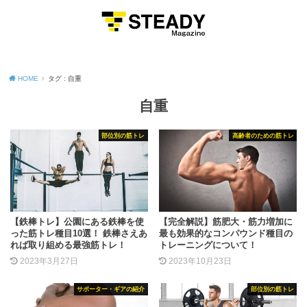
MENU
HOME
タグ : 自重
自重
部位別の筋トレ
高齢者のための筋トレ
【鉄棒トレ】公園にある鉄棒を使
【完全解説】筋肥大・筋力増加に
った筋トレ種目10選！ 鉄棒さえあ
最も効果的なコンパウンド種目の
れば取り組める最強筋トレ！
トレーニングについて！
2023年3月27日
2023年10月23日
サポーター・ギアの紹介
部位別の筋トレ