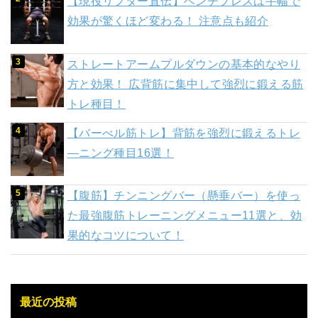
【現役リフター直伝】ベンチプレスは手幅で
効果が驚くほど変わる！ 注意点も紹介
ストレートアームプルダウンの基本的なやり
方と効果！ 広背筋に集中して強烈に鍛える筋
トレ種目！
【バーべル筋トレ】背筋を強烈に鍛えるトレ
―ニング種目16選！
【腹筋】チンニングバー（懸垂バー）を使っ
た最強腹筋トレーニングメニュー11選と、効
果的なコツについて！
最近の投稿