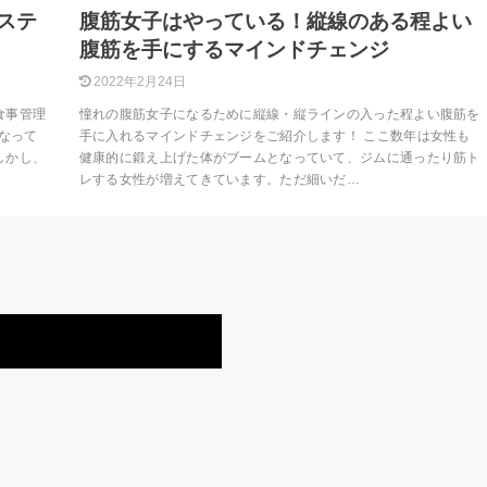
ステ
腹筋女子はやっている！縦線のある程よい
腹筋を手にするマインドチェンジ
2022年2月24日
食事管理
憧れの腹筋女子になるために縦線・縦ラインの入った程よい腹筋を
なって
手に入れるマインドチェンジをご紹介します！ ここ数年は女性も
しかし、
健康的に鍛え上げた体がブームとなっていて、ジムに通ったり筋ト
レする女性が増えてきています。ただ細いだ…