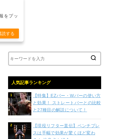
報をプッ
購読する
人気記事ランキング
【特集】EZバー・Wバーの使い方
と効果！ ストレートバーとの比較
と27種目の解説について！
【現役リフター直伝】ベンチプレ
スは手幅で効果が驚くほど変わ