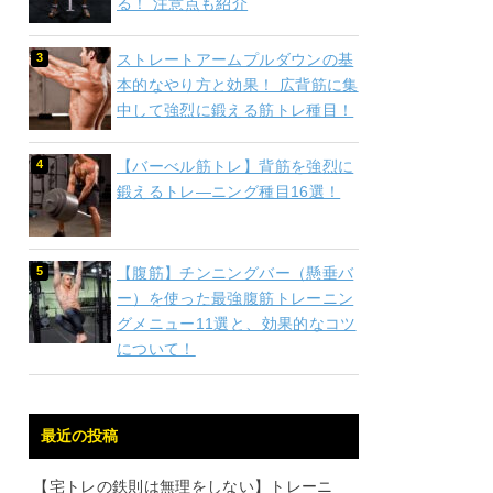
る！ 注意点も紹介
ストレートアームプルダウンの基
本的なやり方と効果！ 広背筋に集
中して強烈に鍛える筋トレ種目！
【バーべル筋トレ】背筋を強烈に
鍛えるトレ―ニング種目16選！
【腹筋】チンニングバー（懸垂バ
ー）を使った最強腹筋トレーニン
グメニュー11選と、効果的なコツ
について！
最近の投稿
【宅トレの鉄則は無理をしない】トレーニ