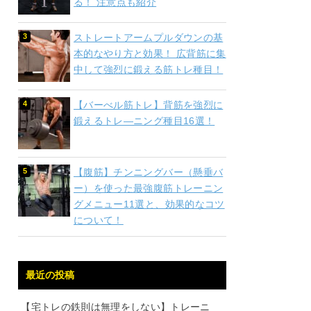
る！ 注意点も紹介
ストレートアームプルダウンの基
本的なやり方と効果！ 広背筋に集
中して強烈に鍛える筋トレ種目！
【バーべル筋トレ】背筋を強烈に
鍛えるトレ―ニング種目16選！
【腹筋】チンニングバー（懸垂バ
ー）を使った最強腹筋トレーニン
グメニュー11選と、効果的なコツ
について！
最近の投稿
【宅トレの鉄則は無理をしない】トレーニ