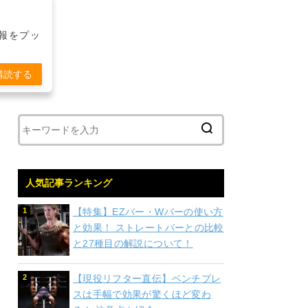
報をプッ
購読する
人気記事ランキング
【特集】EZバー・Wバーの使い方
と効果！ ストレートバーとの比較
と27種目の解説について！
【現役リフター直伝】ベンチプレ
スは手幅で効果が驚くほど変わ