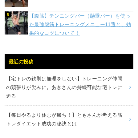
【腹筋】チンニングバー（懸垂バー）を使っ
た最強腹筋トレーニングメニュー11選と、効
果的なコツについて！
最近の投稿
【宅トレの鉄則は無理をしない】トレーニング仲間
の頑張りが励みに。あきさんの持続可能な宅トレに
迫る
【毎日やるより休むが勝ち！】ともさんが考える筋
トレダイエット成功の秘訣とは