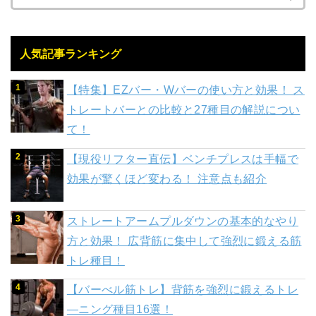
人気記事ランキング
【特集】EZバー・Wバーの使い方と効果！ ス
トレートバーとの比較と27種目の解説につい
て！
【現役リフター直伝】ベンチプレスは手幅で
効果が驚くほど変わる！ 注意点も紹介
ストレートアームプルダウンの基本的なやり
方と効果！ 広背筋に集中して強烈に鍛える筋
トレ種目！
【バーべル筋トレ】背筋を強烈に鍛えるトレ
―ニング種目16選！