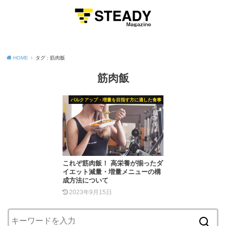
MENU
HOME
タグ : 筋肉飯
筋肉飯
バルクアップ・増量を目指す方に適した食事
これぞ筋肉飯！ 高栄養が揃ったダ
イエット減量・増量メニューの構
成方法について
2023年9月15日