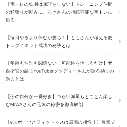
【宅トレの鉄則は無理をしない】トレーニング仲間
の頑張りが励みに。あきさんの持続可能な宅トレに
迫る
【毎日やるより休むが勝ち！】ともさんが考える筋
トレダイエット成功の秘訣とは
【年齢も性別も関係ない！可能性を信じるだけ】元
自衛官の懸垂YouTuberグッディーさんが語る懸垂の
魅力とは
【今の自分が一番好き】つらい減量もとことん楽し
むMIWAさんの元気の秘密を徹底解剖
【eスポーツとフィットネスは最高の相性！】兼業プ