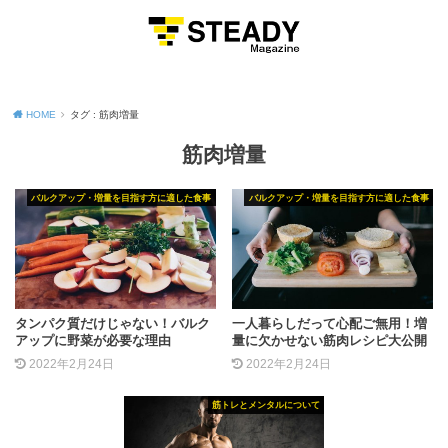
MENU
HOME
タグ : 筋肉増量
筋肉増量
バルクアップ・増量を目指す方に適した食事
バルクアップ・増量を目指す方に適した食事
タンパク質だけじゃない！バルク
一人暮らしだって心配ご無用！増
アップに野菜が必要な理由
量に欠かせない筋肉レシピ大公開
2022年2月24日
2022年2月24日
筋トレとメンタルについて