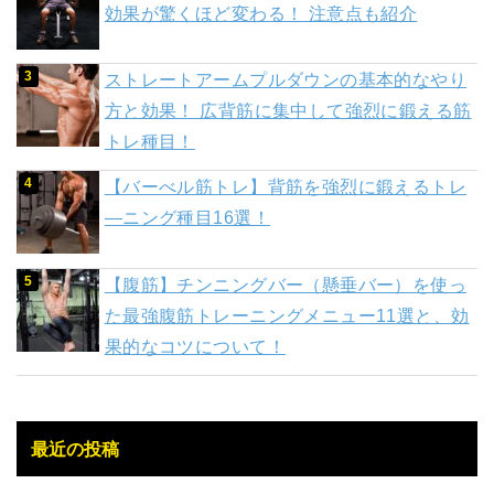
効果が驚くほど変わる！ 注意点も紹介
ストレートアームプルダウンの基本的なやり
方と効果！ 広背筋に集中して強烈に鍛える筋
トレ種目！
【バーべル筋トレ】背筋を強烈に鍛えるトレ
―ニング種目16選！
【腹筋】チンニングバー（懸垂バー）を使っ
た最強腹筋トレーニングメニュー11選と、効
果的なコツについて！
最近の投稿