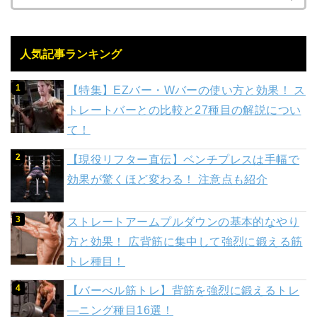
人気記事ランキング
【特集】EZバー・Wバーの使い方と効果！ ス
トレートバーとの比較と27種目の解説につい
て！
【現役リフター直伝】ベンチプレスは手幅で
効果が驚くほど変わる！ 注意点も紹介
ストレートアームプルダウンの基本的なやり
方と効果！ 広背筋に集中して強烈に鍛える筋
トレ種目！
【バーべル筋トレ】背筋を強烈に鍛えるトレ
―ニング種目16選！