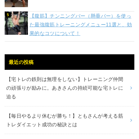
【腹筋】チンニングバー（懸垂バー）を使っ
た最強腹筋トレーニングメニュー11選と、効
果的なコツについて！
最近の投稿
【宅トレの鉄則は無理をしない】トレーニング仲間
の頑張りが励みに。あきさんの持続可能な宅トレに
迫る
【毎日やるより休むが勝ち！】ともさんが考える筋
トレダイエット成功の秘訣とは