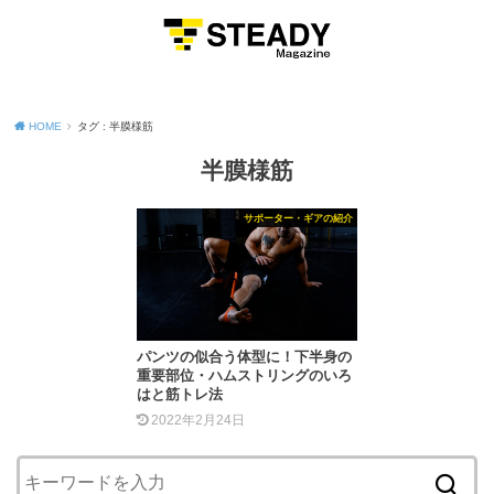
MENU
HOME
タグ : 半膜様筋
半膜様筋
サポーター・ギアの紹介
パンツの似合う体型に！下半身の
重要部位・ハムストリングのいろ
はと筋トレ法
2022年2月24日