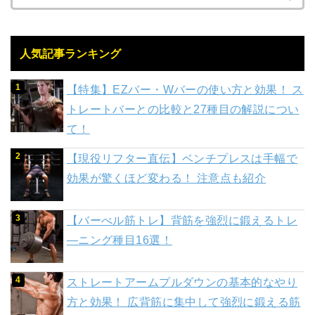
人気記事ランキング
【特集】EZバー・Wバーの使い方と効果！ ス
トレートバーとの比較と27種目の解説につい
て！
【現役リフター直伝】ベンチプレスは手幅で
効果が驚くほど変わる！ 注意点も紹介
【バーべル筋トレ】背筋を強烈に鍛えるトレ
―ニング種目16選！
ストレートアームプルダウンの基本的なやり
方と効果！ 広背筋に集中して強烈に鍛える筋