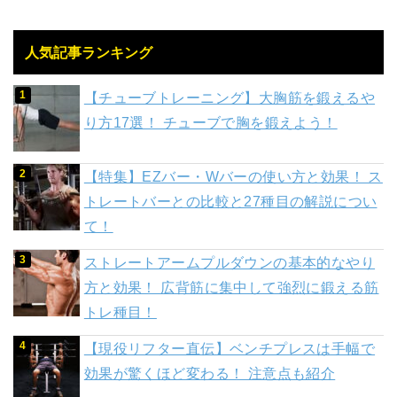
人気記事ランキング
【チューブトレーニング】大胸筋を鍛えるや
り方17選！ チューブで胸を鍛えよう！
【特集】EZバー・Wバーの使い方と効果！ ス
トレートバーとの比較と27種目の解説につい
て！
ストレートアームプルダウンの基本的なやり
方と効果！ 広背筋に集中して強烈に鍛える筋
トレ種目！
【現役リフター直伝】ベンチプレスは手幅で
効果が驚くほど変わる！ 注意点も紹介