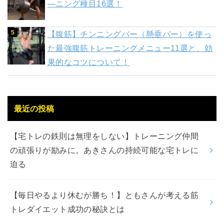
―ニング種目16選！
【腹筋】チンニングバー（懸垂バー）を使っ
た最強腹筋トレーニングメニュー11選と、効
果的なコツについて！
最近の投稿
【宅トレの鉄則は無理をしない】トレーニング仲間
の頑張りが励みに。あきさんの持続可能な宅トレに
迫る
【毎日やるより休むが勝ち！】ともさんが考える筋
トレダイエット成功の秘訣とは