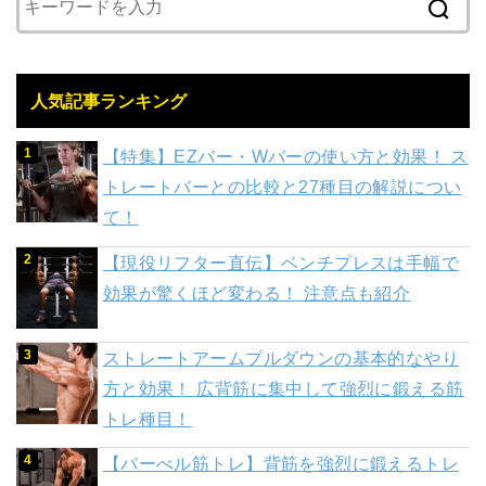
人気記事ランキング
【特集】EZバー・Wバーの使い方と効果！ ス
トレートバーとの比較と27種目の解説につい
て！
【現役リフター直伝】ベンチプレスは手幅で
効果が驚くほど変わる！ 注意点も紹介
ストレートアームプルダウンの基本的なやり
方と効果！ 広背筋に集中して強烈に鍛える筋
トレ種目！
【バーべル筋トレ】背筋を強烈に鍛えるトレ