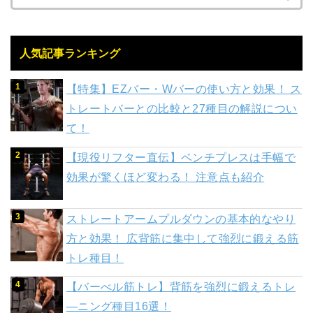
人気記事ランキング
【特集】EZバー・Wバーの使い方と効果！ ス
トレートバーとの比較と27種目の解説につい
て！
【現役リフター直伝】ベンチプレスは手幅で
効果が驚くほど変わる！ 注意点も紹介
ストレートアームプルダウンの基本的なやり
方と効果！ 広背筋に集中して強烈に鍛える筋
トレ種目！
【バーべル筋トレ】背筋を強烈に鍛えるトレ
―ニング種目16選！