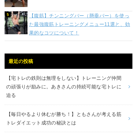
【腹筋】チンニングバー（懸垂バー）を使っ
た最強腹筋トレーニングメニュー11選と、効
果的なコツについて！
最近の投稿
【宅トレの鉄則は無理をしない】トレーニング仲間
の頑張りが励みに。あきさんの持続可能な宅トレに
迫る
【毎日やるより休むが勝ち！】ともさんが考える筋
トレダイエット成功の秘訣とは