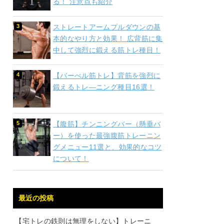
る！ 注意点も紹介
ストレートアームプルダウンの基
本的なやり方と効果！ 広背筋に集
中して強烈に鍛える筋トレ種目！
【バーべル筋トレ】背筋を強烈に
鍛えるトレ―ニング種目16選！
【腹筋】チンニングバー（懸垂バ
ー）を使った最強腹筋トレーニン
グメニュー11選と、効果的なコツ
について！
最近の投稿
【宅トレの鉄則は無理をしない】トレーニ