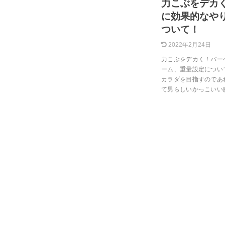
力こぶをデカ
に効果的なや
ついて！
2022年2月24日
力こぶをデカく！バー
ーム、重量設定につい
カラダを目指すのであ
て男らしいかっこいい