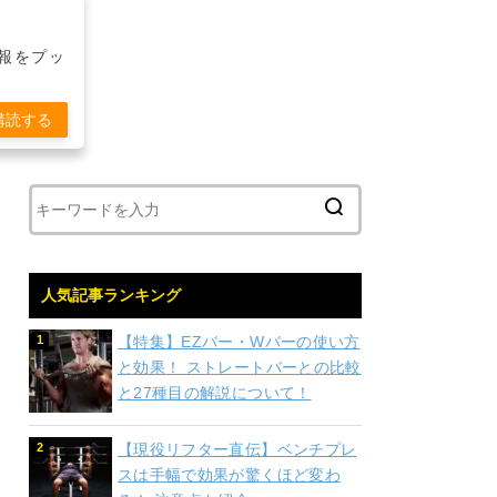
報をプッ
購読する
人気記事ランキング
【特集】EZバー・Wバーの使い方
と効果！ ストレートバーとの比較
と27種目の解説について！
【現役リフター直伝】ベンチプレ
スは手幅で効果が驚くほど変わ