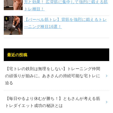
方と効果！ 広背筋に集中して強烈に鍛える筋
トレ種目！
【バーべル筋トレ】背筋を強烈に鍛えるトレ
―ニング種目16選！
最近の投稿
【宅トレの鉄則は無理をしない】トレーニング仲間
の頑張りが励みに。あきさんの持続可能な宅トレに
迫る
【毎日やるより休むが勝ち！】ともさんが考える筋
トレダイエット成功の秘訣とは