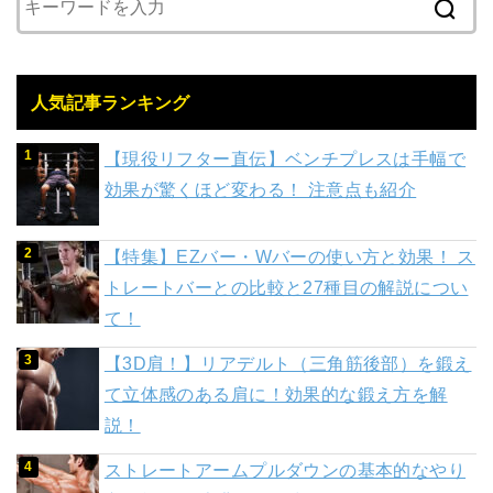
人気記事ランキング
【現役リフター直伝】ベンチプレスは手幅で
効果が驚くほど変わる！ 注意点も紹介
【特集】EZバー・Wバーの使い方と効果！ ス
トレートバーとの比較と27種目の解説につい
て！
【3D肩！】リアデルト（三角筋後部）を鍛え
て立体感のある肩に！効果的な鍛え方を解
説！
ストレートアームプルダウンの基本的なやり