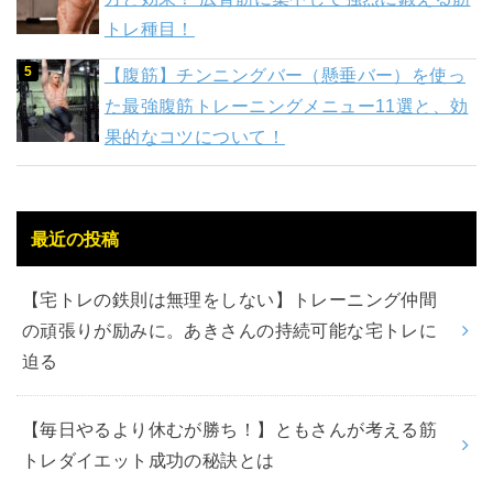
トレ種目！
【腹筋】チンニングバー（懸垂バー）を使っ
た最強腹筋トレーニングメニュー11選と、効
果的なコツについて！
最近の投稿
【宅トレの鉄則は無理をしない】トレーニング仲間
の頑張りが励みに。あきさんの持続可能な宅トレに
迫る
【毎日やるより休むが勝ち！】ともさんが考える筋
トレダイエット成功の秘訣とは