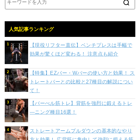
人気記事ランキング
【現役リフター直伝】ベンチプレスは手幅で
効果が驚くほど変わる！ 注意点も紹介
【特集】EZバー・Wバーの使い方と効果！ ス
トレートバーとの比較と27種目の解説につい
て！
【バーべル筋トレ】背筋を強烈に鍛えるトレ
―ニング種目16選！
ストレートアームプルダウンの基本的なやり
方と効果！ 広背筋に集中して強烈に鍛える筋