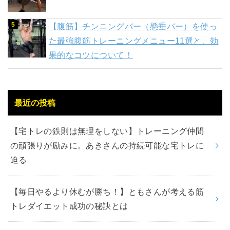
【腹筋】チンニングバー（懸垂バー）を使っ
た最強腹筋トレーニングメニュー11選と、効
果的なコツについて！
最近の投稿
【宅トレの鉄則は無理をしない】トレーニング仲間
の頑張りが励みに。あきさんの持続可能な宅トレに
迫る
【毎日やるより休むが勝ち！】ともさんが考える筋
トレダイエット成功の秘訣とは