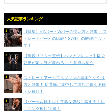
人気記事ランキング
【特集】EZバー・Wバーの使い方と効果！ ス
トレートバーとの比較と27種目の解説につい
て！
【現役リフター直伝】ベンチプレスは手幅で
効果が驚くほど変わる！ 注意点も紹介
ストレートアームプルダウンの基本的なやり
方と効果！ 広背筋に集中して強烈に鍛える筋
トレ種目！
【バーべル筋トレ】背筋を強烈に鍛えるトレ
―ニング種目16選！