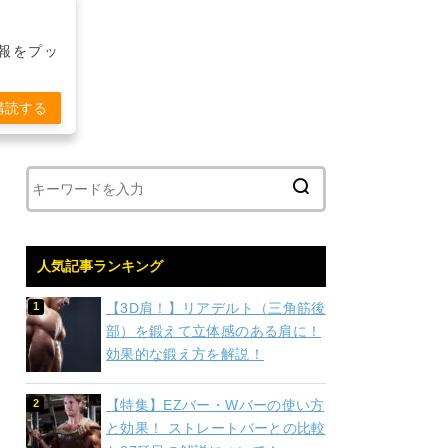
報をプッ
購読する
人気記事ランキング
【3D肩！】リアデルト（三角筋後
部）を鍛えて立体感のある肩に！
効果的な鍛え方を解説！
【特集】EZバー・Wバーの使い方
と効果！ ストレートバーとの比較