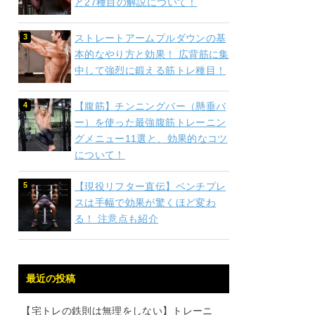
と27種目の解説について！
ストレートアームプルダウンの基
本的なやり方と効果！ 広背筋に集
中して強烈に鍛える筋トレ種目！
【腹筋】チンニングバー（懸垂バ
ー）を使った最強腹筋トレーニン
グメニュー11選と、効果的なコツ
について！
【現役リフター直伝】ベンチプレ
スは手幅で効果が驚くほど変わ
る！ 注意点も紹介
最近の投稿
【宅トレの鉄則は無理をしない】トレーニ