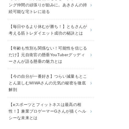
ング仲間の頑張りが励みに。あきさんの持
続可能な宅トレに迫る
【毎日やるより休むが勝ち！】ともさんが
考える筋トレダイエット成功の秘訣とは
【年齢も性別も関係ない！可能性を信じる
だけ】元自衛官の懸垂YouTuberグッディ
ーさんが語る懸垂の魅力とは
【今の自分が一番好き】つらい減量もとこ
とん楽しむMIWAさんの元気の秘密を徹底
解剖
【eスポーツとフィットネスは最高の相
性！】兼業プロゲーマーGさんが描くヘル
シーな未来とは