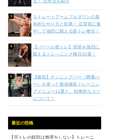
る！ 注意点も紹介
ストレートアームプルダウンの基
本的なやり方と効果！ 広背筋に集
中して強烈に鍛える筋トレ種目！
【バーべル筋トレ】背筋を強烈に
鍛えるトレ―ニング種目16選！
【腹筋】チンニングバー（懸垂バ
ー）を使った最強腹筋トレーニン
グメニュー11選と、効果的なコツ
について！
最近の投稿
【宅トレの鉄則は無理をしない】トレーニ