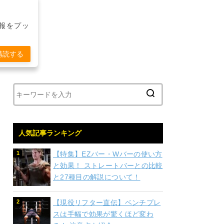
報をプッ
購読する
人気記事ランキング
【特集】EZバー・Wバーの使い方
と効果！ ストレートバーとの比較
と27種目の解説について！
【現役リフター直伝】ベンチプレ
スは手幅で効果が驚くほど変わ