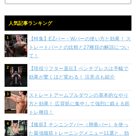
人気記事ランキング
【特集】EZバー・Wバーの使い方と効果！ ス
トレートバーとの比較と27種目の解説につい
て！
【現役リフター直伝】ベンチプレスは手幅で
効果が驚くほど変わる！ 注意点も紹介
ストレートアームプルダウンの基本的なやり
方と効果！ 広背筋に集中して強烈に鍛える筋
トレ種目！
【腹筋】チンニングバー（懸垂バー）を使っ
た最強腹筋トレーニングメニュー11選と、効