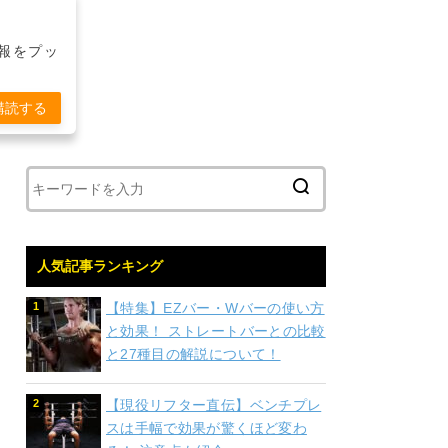
報をプッ
購読する
人気記事ランキング
【特集】EZバー・Wバーの使い方
と効果！ ストレートバーとの比較
と27種目の解説について！
【現役リフター直伝】ベンチプレ
スは手幅で効果が驚くほど変わ