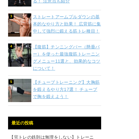
る！ 注意点も紹介
ストレートアームプルダウンの基
本的なやり方と効果！ 広背筋に集
中して強烈に鍛える筋トレ種目！
【腹筋】チンニングバー（懸垂バ
ー）を使った最強腹筋トレーニン
グメニュー11選と、効果的なコツ
について！
【チューブトレーニング】大胸筋
を鍛えるやり方17選！ チューブ
で胸を鍛えよう！
最近の投稿
【宅トレの鉄則は無理をしない】トレーニ