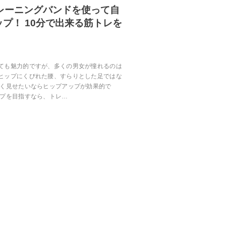
トレーニングバンドを使って自
プ！ 10分で出来る筋トレを
ても魅力的ですが、多くの男女が憧れるのは
ヒップにくびれた腰、すらりとした足ではな
長く見せたいならヒップアップが効果的で
ップを目指すなら、トレ…