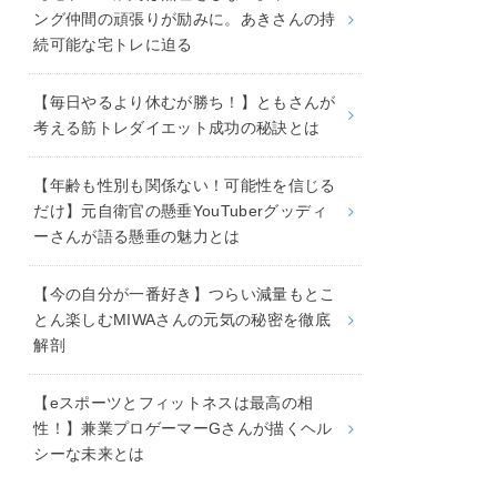
ング仲間の頑張りが励みに。あきさんの持
続可能な宅トレに迫る
【毎日やるより休むが勝ち！】ともさんが
考える筋トレダイエット成功の秘訣とは
【年齢も性別も関係ない！可能性を信じる
だけ】元自衛官の懸垂YouTuberグッディ
ーさんが語る懸垂の魅力とは
【今の自分が一番好き】つらい減量もとこ
とん楽しむMIWAさんの元気の秘密を徹底
解剖
【eスポーツとフィットネスは最高の相
性！】兼業プロゲーマーGさんが描くヘル
シーな未来とは