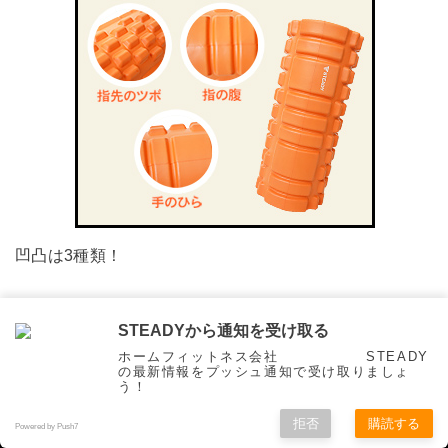
凹凸は3種類！
指先によるツボ押し、指の腹での圧迫、手のひらでの広
STEADYから通知を受け取る
範囲の圧迫を凹凸で実現しています。
ホームフィットネス会社 STEADY
の最新情報をプッシュ通知で受け取りましょ
う！
そのため全身の部位に合わせたアプローチが可能
。
拒否
購読する
Powered by Push7