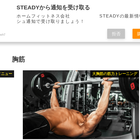
STEADYから通知を受け取る
ホームフィットネス会社 STEADYの最新情
シュ通知で受け取りましょう！
拒否
ush7
胸筋
メニュー
大胸筋の筋力トレーニング