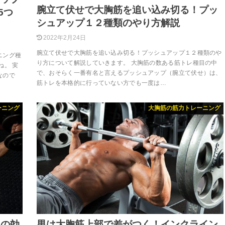
腕立て伏せで大胸筋を追い込み切る！プッ
5つ
シュアップ１２種類のやり方解説
2022年2月24日
腕立て伏せで大胸筋を追い込み切る！プッシュアップ１２種類のや
ニング種
り方について解説していきます。 大胸筋の数ある筋トレ種目の中
ね。 実
で、おそらく一番有名と言えるプッシュアップ（腕立て伏せ）は、
なので
筋トレを本格的に行っていない方でも一度は…
ーニング
大胸筋の筋力トレーニング
イの効
男は大胸筋上部で差がつく！インクライン