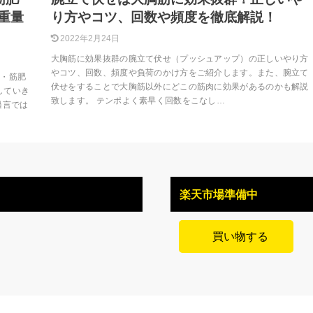
重量
り方やコツ、回数や頻度を徹底解説！
2022年2月24日
大胸筋に効果抜群の腕立て伏せ（プッシュアップ）の正しいやり方
やコツ、回数、頻度や負荷のかけ方をご紹介します。また、腕立て
方・筋肥
伏せをすることで大胸筋以外にどこの筋肉に効果があるのかも解説
していき
致します。 テンポよく素早く回数をこなし…
過言では
楽天市場準備中
買い物する