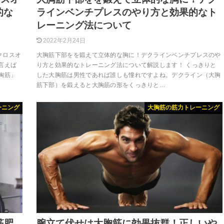
的な
ラインベンチプレスのやり方と効果的なト
レーニング法について
2022年2月24日
クロスオ
大胸筋下部をを鍛えて立体的な胸に！デクラインベンチプレスのや
言えば
り方と効果的なトレーニング法について解説します！ くっきりと
胸筋」
した大胸筋は男性であれば誰しも憧れですよね。デクライン（大胸
筋下部）を鍛えると大胸筋の形をくっきりと…
ーニング
大胸筋の筋力トレーニング
筋肥
腕立て伏せは大胸筋に効果抜群！正しいや