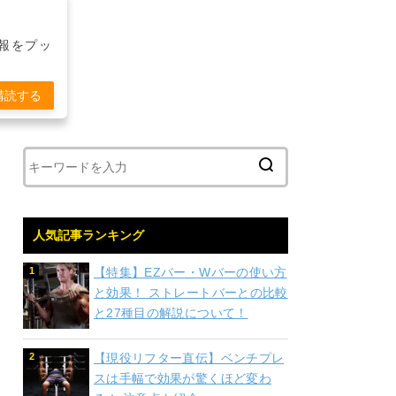
報をプッ
購読する
人気記事ランキング
【特集】EZバー・Wバーの使い方
と効果！ ストレートバーとの比較
と27種目の解説について！
【現役リフター直伝】ベンチプレ
スは手幅で効果が驚くほど変わ