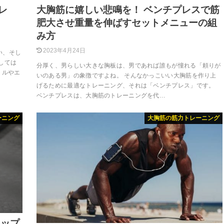
レ
大胸筋に嬉しい悲鳴を！ ベンチプレスで筋
！
肥大させ重量を伸ばすセットメニューの組
み方
2023年4月24日
い、そし
しては
分厚く、男らしい大きな胸板は、男であれば誰もが憧れる「頼りが
トルやエ
いのある男」の象徴ですよね。 そんなかっこいい大胸筋を作り上
げるために最適なトレーニング、それは「ベンチプレス」です。
ベンチプレスは、大胸筋のトレーニングを代…
ーニング
大胸筋の筋力トレーニング
リップ