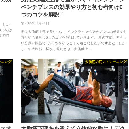
ベンチプレスの効果やり方と初心者向け6
つのコツを解説！
2022年2月24日
 しか
れるのは
男は大胸筋上部で差がつく！インクラインベンチプレスの効果やり
グ種目
方と初心者向け6つのコツを解説していきます。 夏の季節、男らし
い分厚い胸筋でTシャツをかっこよく着こなしたいですよね！しか
しこの大胸筋、横から見たときに大胸筋上…
ーニング
大胸筋の筋力トレーニング
ロスオ
大胸筋下部をを鍛えて立体的な胸に！デク