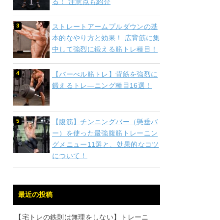
る！ 注意点も紹介
ストレートアームプルダウンの基
本的なやり方と効果！ 広背筋に集
中して強烈に鍛える筋トレ種目！
【バーべル筋トレ】背筋を強烈に
鍛えるトレ―ニング種目16選！
【腹筋】チンニングバー（懸垂バ
ー）を使った最強腹筋トレーニン
グメニュー11選と、効果的なコツ
について！
最近の投稿
【宅トレの鉄則は無理をしない】トレーニ