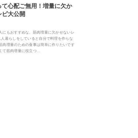
って心配ご無用！増量に欠か
シピ大公開
人にもおすすめな、筋肉増量に欠かせないレ
1人暮らしをしていると自分で料理を作らな
筋肉増量のための食事は簡単に作りたいです
くて筋肉増量に役立つ…