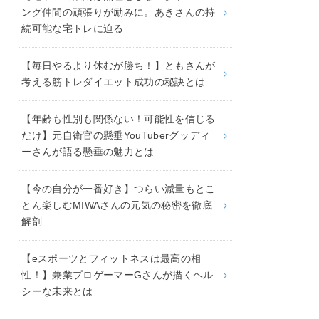
ング仲間の頑張りが励みに。あきさんの持
続可能な宅トレに迫る
【毎日やるより休むが勝ち！】ともさんが
考える筋トレダイエット成功の秘訣とは
【年齢も性別も関係ない！可能性を信じる
だけ】元自衛官の懸垂YouTuberグッディ
ーさんが語る懸垂の魅力とは
【今の自分が一番好き】つらい減量もとこ
とん楽しむMIWAさんの元気の秘密を徹底
解剖
【eスポーツとフィットネスは最高の相
性！】兼業プロゲーマーGさんが描くヘル
シーな未来とは