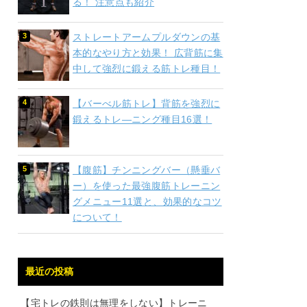
る！ 注意点も紹介
ストレートアームプルダウンの基
本的なやり方と効果！ 広背筋に集
中して強烈に鍛える筋トレ種目！
【バーべル筋トレ】背筋を強烈に
鍛えるトレ―ニング種目16選！
【腹筋】チンニングバー（懸垂バ
ー）を使った最強腹筋トレーニン
グメニュー11選と、効果的なコツ
について！
最近の投稿
【宅トレの鉄則は無理をしない】トレーニ