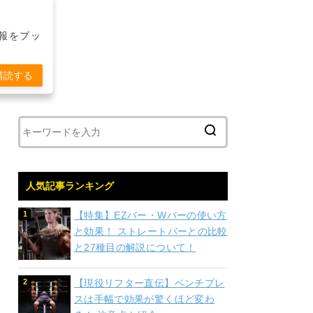
報をプッ
購読する
人気記事ランキング
【特集】EZバー・Wバーの使い方
と効果！ ストレートバーとの比較
と27種目の解説について！
【現役リフター直伝】ベンチプレ
スは手幅で効果が驚くほど変わ