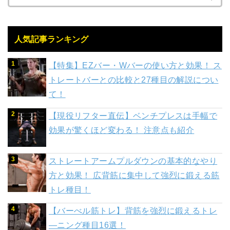
人気記事ランキング
【特集】EZバー・Wバーの使い方と効果！ ス
トレートバーとの比較と27種目の解説につい
て！
【現役リフター直伝】ベンチプレスは手幅で
効果が驚くほど変わる！ 注意点も紹介
ストレートアームプルダウンの基本的なやり
方と効果！ 広背筋に集中して強烈に鍛える筋
トレ種目！
【バーべル筋トレ】背筋を強烈に鍛えるトレ
―ニング種目16選！