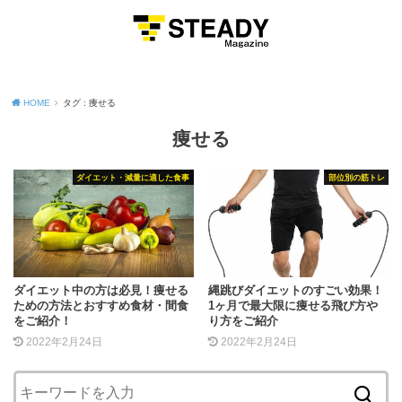
MENU
HOME
タグ : 痩せる
痩せる
ダイエット・減量に適した食事
部位別の筋トレ
ダイエット中の方は必見！痩せる
縄跳びダイエットのすごい効果！
ための方法とおすすめ食材・間食
1ヶ月で最大限に痩せる飛び方や
をご紹介！
り方をご紹介
2022年2月24日
2022年2月24日