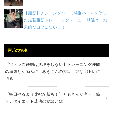
【腹筋】チンニングバー（懸垂バー）を使っ
た最強腹筋トレーニングメニュー11選と、効
果的なコツについて！
最近の投稿
【宅トレの鉄則は無理をしない】トレーニング仲間
の頑張りが励みに。あきさんの持続可能な宅トレに
迫る
【毎日やるより休むが勝ち！】ともさんが考える筋
トレダイエット成功の秘訣とは