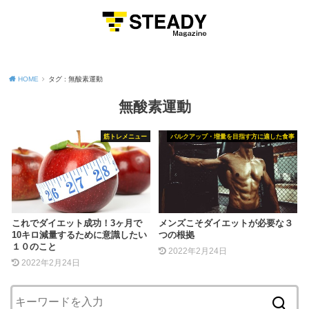
MENU
HOME
タグ : 無酸素運動
無酸素運動
筋トレメニュー
バルクアップ・増量を目指す方に適した食事
これでダイエット成功！3ヶ月で
メンズこそダイエットが必要な３
10キロ減量するために意識したい
つの根拠
１０のこと
2022年2月24日
2022年2月24日