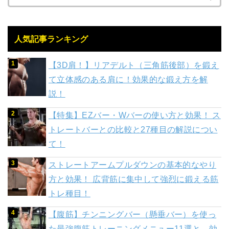
人気記事ランキング
【3D肩！】リアデルト（三角筋後部）を鍛え
て立体感のある肩に！効果的な鍛え方を解
説！
【特集】EZバー・Wバーの使い方と効果！ ス
トレートバーとの比較と27種目の解説につい
て！
ストレートアームプルダウンの基本的なやり
方と効果！ 広背筋に集中して強烈に鍛える筋
トレ種目！
【腹筋】チンニングバー（懸垂バー）を使っ
た最強腹筋トレーニングメニュー11選と、効