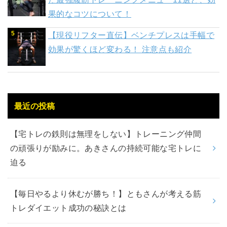
果的なコツについて！
【現役リフター直伝】ベンチプレスは手幅で
効果が驚くほど変わる！ 注意点も紹介
最近の投稿
【宅トレの鉄則は無理をしない】トレーニング仲間
の頑張りが励みに。あきさんの持続可能な宅トレに
迫る
【毎日やるより休むが勝ち！】ともさんが考える筋
トレダイエット成功の秘訣とは