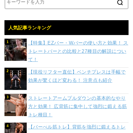
人気記事ランキング
【特集】EZバー・Wバーの使い方と効果！ ス
トレートバーとの比較と27種目の解説につい
て！
【現役リフター直伝】ベンチプレスは手幅で
効果が驚くほど変わる！ 注意点も紹介
ストレートアームプルダウンの基本的なやり
方と効果！ 広背筋に集中して強烈に鍛える筋
トレ種目！
【バーべル筋トレ】背筋を強烈に鍛えるトレ