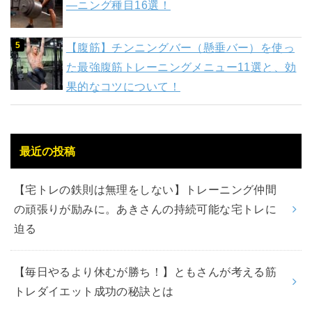
―ニング種目16選！
【腹筋】チンニングバー（懸垂バー）を使っ
た最強腹筋トレーニングメニュー11選と、効
果的なコツについて！
最近の投稿
【宅トレの鉄則は無理をしない】トレーニング仲間
の頑張りが励みに。あきさんの持続可能な宅トレに
迫る
【毎日やるより休むが勝ち！】ともさんが考える筋
トレダイエット成功の秘訣とは