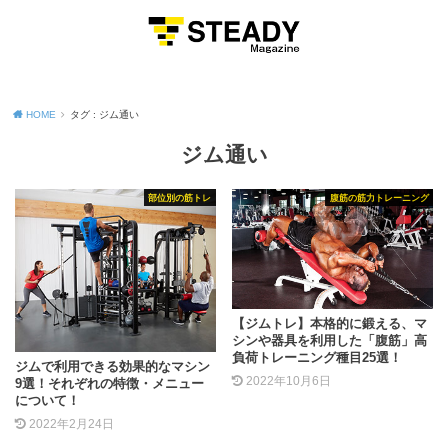
MENU
HOME
タグ : ジム通い
ジム通い
部位別の筋トレ
腹筋の筋力トレーニング
【ジムトレ】本格的に鍛える、マ
シンや器具を利用した「腹筋」高
負荷トレーニング種目25選！
ジムで利用できる効果的なマシン
2022年10月6日
9選！それぞれの特徴・メニュー
について！
2022年2月24日