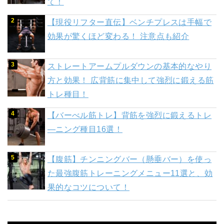
て！
【現役リフター直伝】ベンチプレスは手幅で
効果が驚くほど変わる！ 注意点も紹介
ストレートアームプルダウンの基本的なやり
方と効果！ 広背筋に集中して強烈に鍛える筋
トレ種目！
【バーべル筋トレ】背筋を強烈に鍛えるトレ
―ニング種目16選！
【腹筋】チンニングバー（懸垂バー）を使っ
た最強腹筋トレーニングメニュー11選と、効
果的なコツについて！