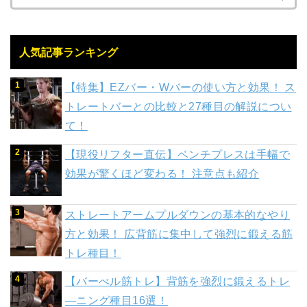
人気記事ランキング
【特集】EZバー・Wバーの使い方と効果！ ス
トレートバーとの比較と27種目の解説につい
て！
【現役リフター直伝】ベンチプレスは手幅で
効果が驚くほど変わる！ 注意点も紹介
ストレートアームプルダウンの基本的なやり
方と効果！ 広背筋に集中して強烈に鍛える筋
トレ種目！
【バーべル筋トレ】背筋を強烈に鍛えるトレ
―ニング種目16選！