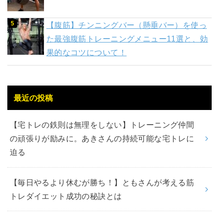
【腹筋】チンニングバー（懸垂バー）を使っ
た最強腹筋トレーニングメニュー11選と、効
果的なコツについて！
最近の投稿
【宅トレの鉄則は無理をしない】トレーニング仲間
の頑張りが励みに。あきさんの持続可能な宅トレに
迫る
【毎日やるより休むが勝ち！】ともさんが考える筋
トレダイエット成功の秘訣とは