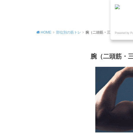
MENU
HOME
部位別の筋トレ
腕（二頭筋・三頭筋）の筋力
Powered by P
腕（二頭筋・