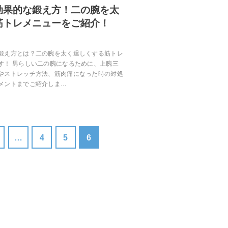
効果的な鍛え方！二の腕を太
筋トレメニューをご紹介！
鍛え方とは？二の腕を太く逞しくする筋トレ
す！ 男らしい二の腕になるために、上腕三
やストレッチ方法、筋肉痛になった時の対処
メントまでご紹介しま…
…
4
5
6