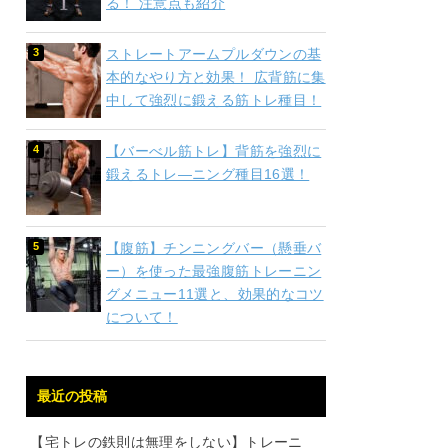
る！ 注意点も紹介
ストレートアームプルダウンの基
本的なやり方と効果！ 広背筋に集
中して強烈に鍛える筋トレ種目！
【バーべル筋トレ】背筋を強烈に
鍛えるトレ―ニング種目16選！
【腹筋】チンニングバー（懸垂バ
ー）を使った最強腹筋トレーニン
グメニュー11選と、効果的なコツ
について！
最近の投稿
【宅トレの鉄則は無理をしない】トレーニ