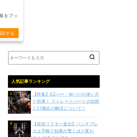
報をプッ
購読する
人気記事ランキング
【特集】EZバー・Wバーの使い方
と効果！ ストレートバーとの比較
と27種目の解説について！
【現役リフター直伝】ベンチプレ
スは手幅で効果が驚くほど変わ