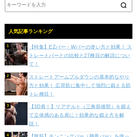
人気記事ランキング
【特集】EZバー・Wバーの使い方と効果！ ス
トレートバーとの比較と27種目の解説につい
て！
ストレートアームプルダウンの基本的なやり
方と効果！ 広背筋に集中して強烈に鍛える筋
トレ種目！
【3D肩！】リアデルト（三角筋後部）を鍛え
て立体感のある肩に！効果的な鍛え方を解
説！
【腹筋】チンニングバー（懸垂バー）を使っ