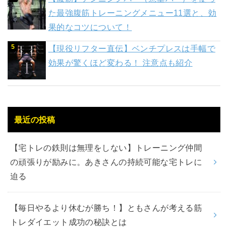
た最強腹筋トレーニングメニュー11選と、効
果的なコツについて！
【現役リフター直伝】ベンチプレスは手幅で
効果が驚くほど変わる！ 注意点も紹介
最近の投稿
【宅トレの鉄則は無理をしない】トレーニング仲間
の頑張りが励みに。あきさんの持続可能な宅トレに
迫る
【毎日やるより休むが勝ち！】ともさんが考える筋
トレダイエット成功の秘訣とは