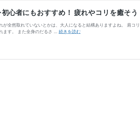
レ初心者にもおすすめ！ 疲れやコリを癒そう
れが全然取れていないとかは、大人になると結構ありますよね。 肩コ
STEADY
ます。 また全身のだるさ …
続きを読む
フ
ォ
ー
ム
ロ
ー
ラ
ー
は
女
性
や
筋
ト
レ
初