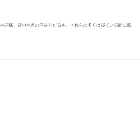
リや頭痛、背中や首の痛みとだるさ、それらの多くは寝ている間に筋