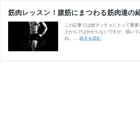
筋肉レッスン！腹筋にまつわる筋肉達の
この記事では細マッチョにとって重要
上からでは分からないですが、脱いで
筋
ね。 …
続きを読む
肉
レ
ッ
ス
ン！
腹
筋
に
ま
つ
わ
る
筋
肉
達