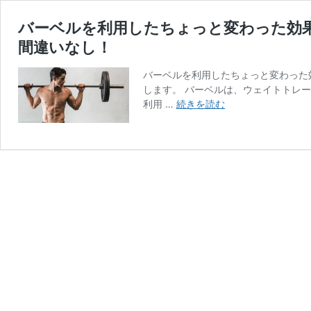
バーベルを利用したちょっと変わった効果
間違いなし！
バーベルを利用したちょっと変わった
します。 バーベルは、ウェイトトレ
バ
利用 …
続きを読む
ー
ベ
ル
を
利
用
し
た
ち
ょ
っ
と
変
わ