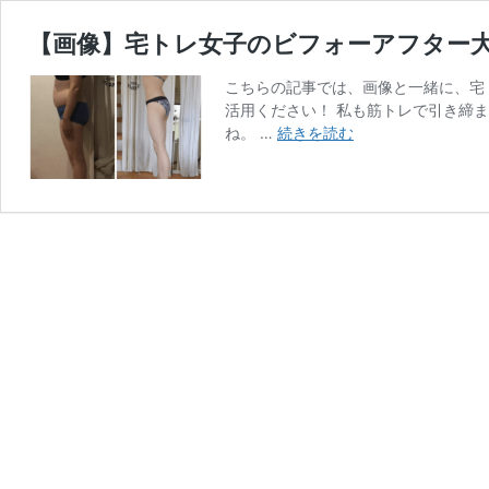
【画像】宅トレ女子のビフォーアフター大
こちらの記事では、画像と一緒に、宅
活用ください！ 私も筋トレで引き締
【画
ね。 …
続きを読む
像】
宅
ト
レ
女
子
の
ビ
フ
ォ
ー
ア
フ
タ
ー